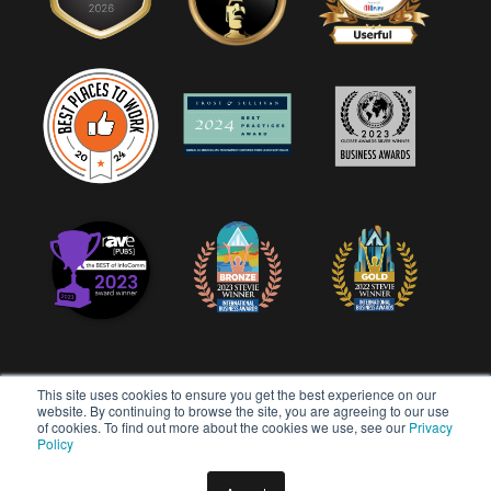
This site uses cookies to ensure you get the best experience on our
website. By continuing to browse the site, you are agreeing to our use
of cookies. To find out more about the cookies we use, see our
Privacy
Copyright © 2026 Userful Corporation. Tutti i diritti riservati.
Policy
Politica sulla privacy
Politica di diversità e inclusione