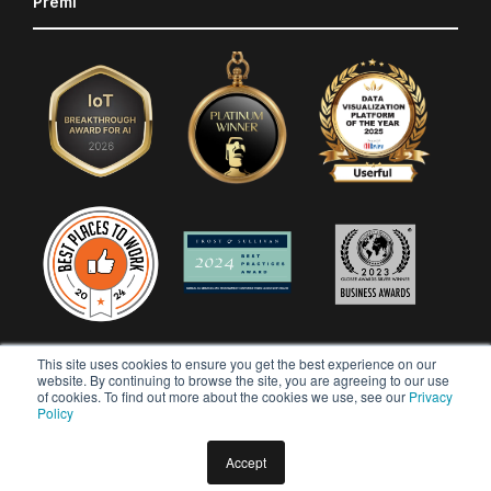
Premi
This site uses cookies to ensure you get the best experience on our
website. By continuing to browse the site, you are agreeing to our use
of cookies. To find out more about the cookies we use, see our
Privacy
Policy
Accept