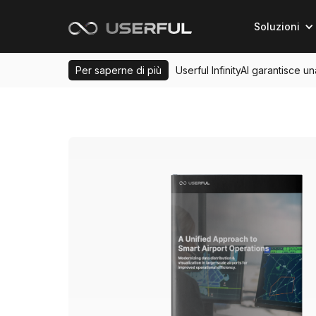
Soluzioni
Per saperne di più
Userful InfinityAI garantisce u