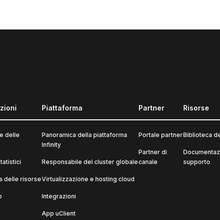
zioni
Piattaforma
Partner
Risorse
e delle
Panoramica della piattaforma
Portale partner
Biblioteca d
Infinity
Partner di
Documentazi
atistici
Responsabile del cluster globale
canale
supporto
 delle risorse
Virtualizzazione e hosting cloud
p
Integrazioni
App uClient