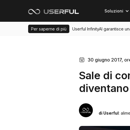
Soluzioni
Per saperne di più
Userful InfinityAI garantisce u
30 giugno 2017, or
Sale di co
diventano 
di Userful
: alim